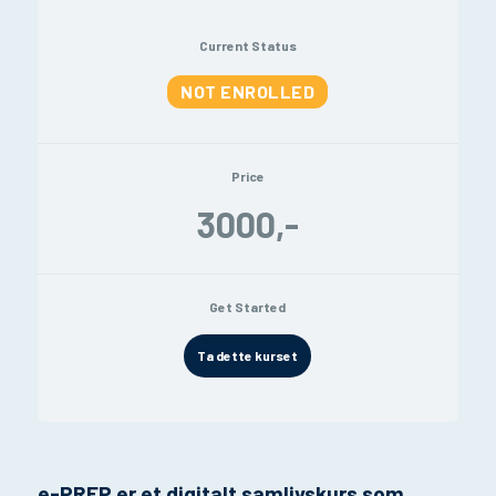
Current Status
NOT ENROLLED
Price
3000,-
Get Started
Ta dette kurset
e-PREP er et digitalt samlivskurs som